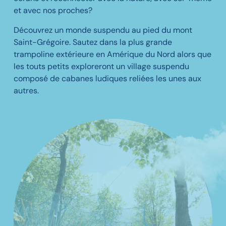
et avec nos proches?
RÉSERVEZ DÈS MAINTENANT
RÉSERVEZ DÈS MAINTENANT
RÉSERVEZ DÈS MAINTENANT
Découvrez un monde suspendu au pied du mont
RÉSERVEZ DÈS MAINTENANT
RÉSERVEZ DÈS MAINTENANT
RÉSERVEZ DÈS MAINTENANT
Saint-Grégoire. Sautez dans la plus grande
trampoline extérieure en Amérique du Nord alors que
les touts petits exploreront un village suspendu
composé de cabanes ludiques reliées les unes aux
autres.