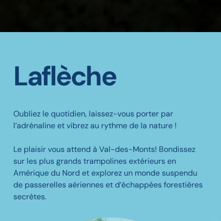
Sautez au cœur
Laflèche
l’Outaouais
Ouvert les fin de semaines et jours fériés.
Oubliez le quotidien, laissez-vous porter par
l’adrénaline et vibrez au rythme de la nature !
Le plaisir vous attend à Val-des-Monts! Bondissez
RÉSERVEZ MAINTENANT
sur les plus grands trampolines extérieurs en
Amérique du Nord et explorez un monde suspendu
de passerelles aériennes et d’échappées forestières
secrètes.